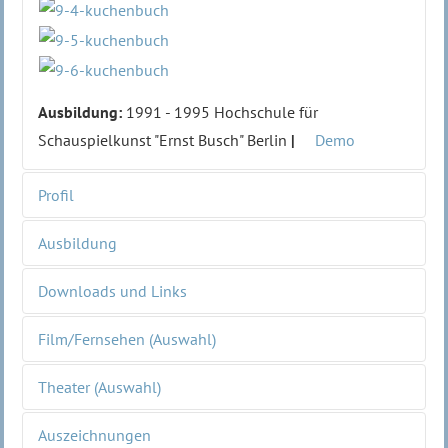
Ausbildung:
1991 - 1995 Hochschule für
Schauspielkunst "Ernst Busch" Berlin
|
Demo
Profil
Ausbildung
Jahrgang
1967
Nationalität
Deutsch
Downloads und Links
1991 - 1995 Hochschule für Schauspielkunst "Ernst
Wohnort
BERLIN
Busch" Berlin
Film/Fernsehen (Auswahl)
Größe
1,74
>>
Demo
Haarfarbe
braun
Theater (Auswahl)
>>
Vita als PDF
Augenfarbe
grau-blau
2024
Auszeichnungen
>>
Bilder zum download
Dialekte
Berlinerisch
Tatort: Das Verlangen | Andreas Kleinert |