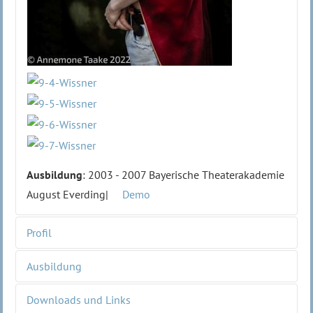
Ausbildung
: 2003 - 2007 Bayerische Theaterakademie
August Everding|
Demo
Profil
Ausbildung
Jahrgang
1985
Nationalität
Deutsch
Downloads und Links
2003 - 2007 Bayerische Theaterakademie August